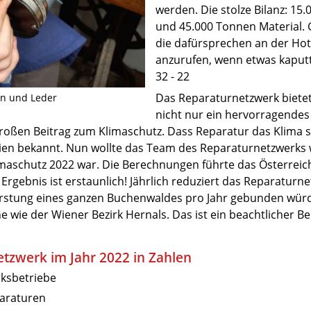
werden. Die stolze Bilanz: 1
und 45.000 Tonnen Material.
die dafürsprechen an der Hot
anzurufen, wenn etwas kaputt i
32 - 22
Das Reparaturnetzwerk biete
en und Leder
nicht nur ein hervorragendes
großen Beitrag zum Klimaschutz. Dass Reparatur das Klima sc
en bekannt. Nun wollte das Team des Reparaturnetzwerks 
imaschutz 2022 war. Die Berechnungen führte das Österreic
 Ergebnis ist erstaunlich! Jährlich reduziert das Reparaturne
orstung eines ganzen Buchenwaldes pro Jahr gebunden würd
he wie der Wiener Bezirk Hernals. Das ist ein beachtlicher B
tzwerk im Jahr 2022 in Zahlen
ksbetriebe
araturen