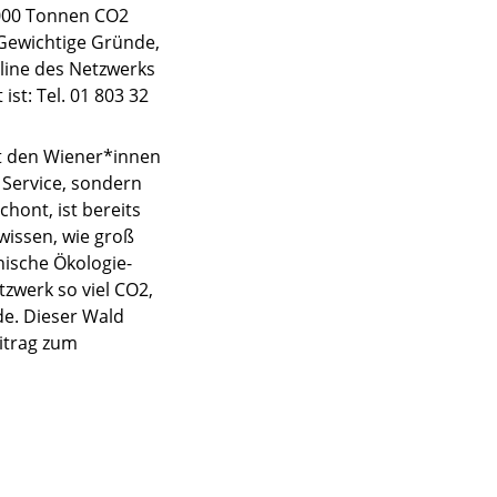
5.000 Tonnen CO2
 Gewichtige Gründe,
line des Netzwerks
st: Tel. 01 803 32
t den Wiener*innen
 Service, sondern
hont, ist bereits
wissen, wie groß
hische Ökologie-
tzwerk so viel CO2,
e. Dieser Wald
eitrag zum