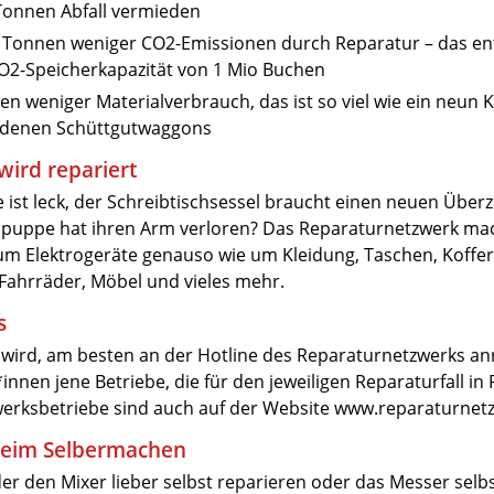
Tonnen Abfall vermieden
 Tonnen weniger CO2-Emissionen durch Reparatur – das ent
CO2-Speicherkapazität von 1 Mio Buchen
n weniger Materialverbrauch, das ist so viel wie ein neun 
ladenen Schüttgutwaggons
 wird repariert
ist leck, der Schreibtischsessel braucht einen neuen Über
ngspuppe hat ihren Arm verloren? Das Reparaturnetzwerk mac
m Elektrogeräte genauso wie um Kleidung, Taschen, Koffer
Fahrräder, Möbel und vieles mehr.
s
wird, am besten an der Hotline des Reparaturnetzwerks an
nnen jene Betriebe, die für den jeweiligen Reparaturfall i
erksbetriebe sind auch auf der Website www.reparaturnetzw
beim Selbermachen
er den Mixer lieber selbst reparieren oder das Messer selb