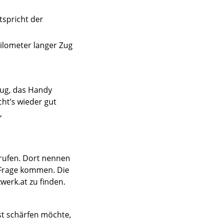
spricht der
Kilometer langer Zug
zug, das Handy
ht’s wieder gut
,
rufen. Dort nennen
n Frage kommen. Die
erk.at zu finden.
st schärfen möchte,