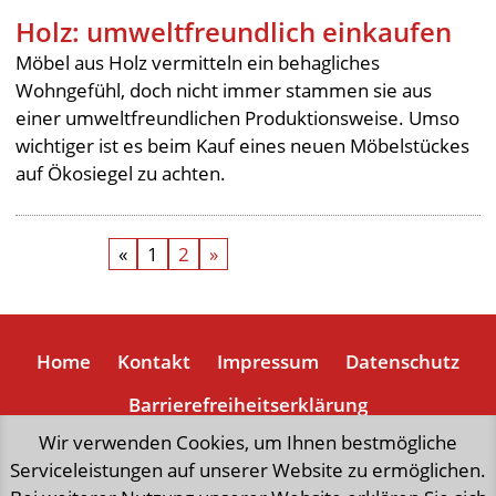
Holz: umweltfreundlich einkaufen
Möbel aus Holz vermitteln ein behagliches
Wohngefühl, doch nicht immer stammen sie aus
einer umweltfreundlichen Produktionsweise. Umso
wichtiger ist es beim Kauf eines neuen Möbelstückes
auf Ökosiegel zu achten.
«
1
2
»
Home
Kontakt
Impressum
Datenschutz
Barrierefreiheitserklärung
Wir verwenden Cookies, um Ihnen bestmögliche
Serviceleistungen auf unserer Website zu ermöglichen.
„natürlich weniger Mist“,
eine Initiative der Stadt Wien,