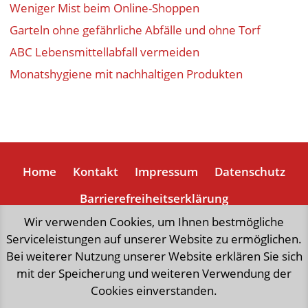
Weniger Mist beim Online-Shoppen
01
.
SEP
.
2026
Garteln ohne gefährliche Abfälle und ohne Torf
Repair Café vom Repair Team im MILA
03
.
SEP
.
2026
ABC Lebensmittellabfall vermeiden
NachhaltigkeitsFest 2026
Monatshygiene mit nachhaltigen Produkten
07
.
SEP
.
2026
Reparaturcafé Café Trabant
18
.
SEP
.
2026
Check your bike: Fahrrad-Reparatur-Workshop
20
.
SEP
.
2026
Werkcafe von Werkimpuls
Home
Kontakt
Impressum
Datenschutz
22
.
SEP
.
2026
Barrierefreiheitserklärung
Innovationstreiber Kreislaufwirtschaft
22
.
SEP
.
2026
Wir verwenden Cookies, um Ihnen bestmögliche
Regulatorik trifft Praxis: ESG, Reporting &
Serviceleistungen auf unserer Website zu ermöglichen.
Umweltvorgaben für Unternehmen – ein
„natürlich weniger Mist“,
eine Initiative der Stadt Wien,
24
.
SEP
.
2026
Bei weiterer Nutzung unserer Website erklären Sie sich
Überblick
Repaircafé im Kulturhaus Brotfabrik
forciert richtungsweisende Aktivitäten
mit der Speicherung und weiteren Verwendung der
zur Schonung wertvoller Ressourcen und
26
.
SEP
.
2026
Cookies einverstanden.
Reparatur Café für Leder, Textilien und
für ein umweltfreundliches Leben.