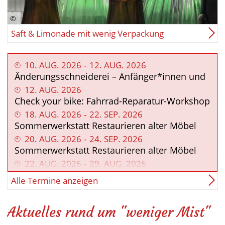
Saft & Limonade mit wenig Verpackung
10
.
AUG
.
2026
‐
12
.
AUG
.
2026
Änderungsschneiderei – Anfänger*innen und
leicht Fortgeschrittene
12
.
AUG
.
2026
Check your bike: Fahrrad-Reparatur-Workshop
18
.
AUG
.
2026
‐
22
.
SEP
.
2026
Sommerwerkstatt Restaurieren alter Möbel
und Möbelbau - Vormittagskurs
20
.
AUG
.
2026
‐
24
.
SEP
.
2026
Sommerwerkstatt Restaurieren alter Möbel
und Möbelbau - Nachmittagskurs
22
.
AUG
.
2026
‐
29
.
AUG
.
2026
Einführung in Elektrotechnik und Elektronik 1
Alle Termine anzeigen
27
.
AUG
.
2026
Repaircafé für Elektrokleingeräte und Textilien
- Anmeldung erforderlich!
Aktuelles rund um "weniger Mist"
01
.
SEP
.
2026
Do it yourself! Werkzeugkunde in der Praxis