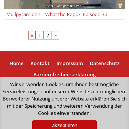
Müllpyramiden – What the Rapp?! Episode 30
«
1
2
»
Home
Kontakt
Impressum
Datenschutz
Barrierefreiheitserklärung
Wir verwenden Cookies, um Ihnen bestmögliche
Serviceleistungen auf unserer Website zu ermöglichen.
„natürlich weniger Mist“,
eine Initiative der Stadt Wien,
Bei weiterer Nutzung unserer Website erklären Sie sich
forciert richtungsweisende Aktivitäten
mit der Speicherung und weiteren Verwendung der
zur Schonung wertvoller Ressourcen und
Cookies einverstanden.
für ein umweltfreundliches Leben.
akzeptieren