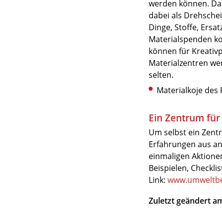
werden können. Das
dabei als Drehschei
Dinge, Stoffe, Ersat
Materialspenden k
können für Kreativ
Materialzentren we
selten.
Materialkoje des 
Ein Zentrum für
Um selbst ein Zentr
Erfahrungen aus an
einmaligen Aktionen
Beispielen, Checkl
Link:
www.umweltber
Zuletzt geändert a