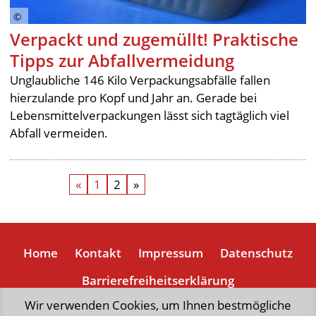
Verpackt und zugemüllt! Praktische
Tipps zur Abfallvermeidung
Unglaubliche 146 Kilo Verpackungsabfälle fallen
hierzulande pro Kopf und Jahr an. Gerade bei
Lebensmittelverpackungen lässt sich tagtäglich viel
Abfall vermeiden.
«
1
2
»
Home
Kontakt
Impressum
Datenschutz
Barrierefreiheitserklärung
Wir verwenden Cookies, um Ihnen bestmögliche