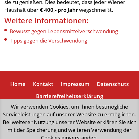
sie zu genießen. Dies bedeutet, dass jeder Wiener
Haushalt über
€ 400,- pro Jahr
wegschmeißt.
Weitere Informationen:
Bewusst gegen Lebensmittelverschwendung
Tipps gegen die Verschwendung
Home
Kontakt
Impressum
Datenschutz
Barrierefreiheitserklärung
Wir verwenden Cookies, um Ihnen bestmögliche
Serviceleistungen auf unserer Website zu ermöglichen.
„natürlich weniger Mist“,
eine Initiative der Stadt Wien,
Bei weiterer Nutzung unserer Website erklären Sie sich
forciert richtungsweisende Aktivitäten
mit der Speicherung und weiteren Verwendung der
zur Schonung wertvoller Ressourcen und
Cookies einverstanden.